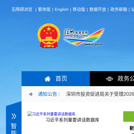
无障碍浏览
|
繁体版
|
English
|
移动版
|
数据开放
|
政务邮箱
|
深圳市中小企业服务局关于开展20
深圳市交通运输局关于交通运输行政
首页
政务
深圳市商务局关于责令补报2026
深圳市投资促进局关于受理2026
通知公告
:
深圳市规划和自然资源局深汕管理
为您推荐
活动
政策
通知
服务
深圳市规划和自然资源局龙华管理局
习近平系列重要讲话数据库
智
靳
能