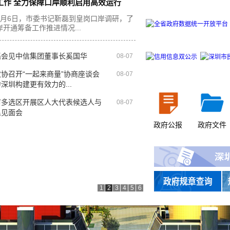
工作 全力保障口岸顺利启用高效运行
8月6日，市委书记靳磊到皇岗口岸调研，了
岸开通筹备工作推进情况...
磊会见中信集团董事长奚国华
08-07
协召开“一起来商量”协商座谈会
08-07
深圳构建更有效力的...
市多选区开展区人大代表候选人与
08-07
民见面会
政府公报
政府文件
1
2
3
4
5
6