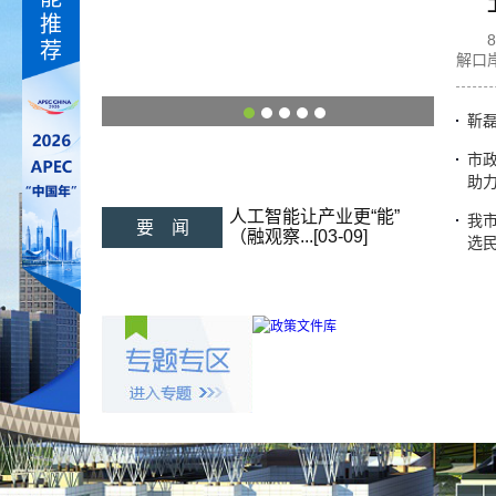
推
荐
李强主持召开国务院常务
解口
会议 研...[05-22]
李强主持召开国务院常务
会议[03-30]
靳
李强主持召开国务院常务
会议[03-14]
市政
人工智能让产业更“能”
助力
（融观察...[03-09]
中国经济信心说丨读懂“十
我
要 闻
五五”...[03-09]
选