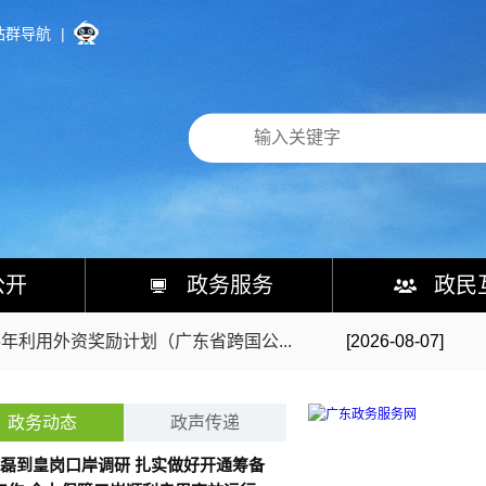
站群导航
|
26年深圳市专精特新中小企业培育...
[2026-08-07]
执法案件法律文书的公告(2026...
[2026-08-07]
公开
政务服务
政民
年2季度单用途商业预付卡季报的通...
[2026-08-07]
年利用外资奖励计划（广东省跨国公...
[2026-08-07]
局关于深汕特别合作区创智路南污水泵...
[2026-08-06]
关于[大浪石凹片区]法定图则01...
[2026-08-06]
政务动态
政声传递
磊到皇岗口岸调研 扎实做好开通筹备